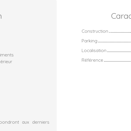
n
Carac
Construction
Parking
Localisation
timents
Référence
érieur
pondront aux derniers