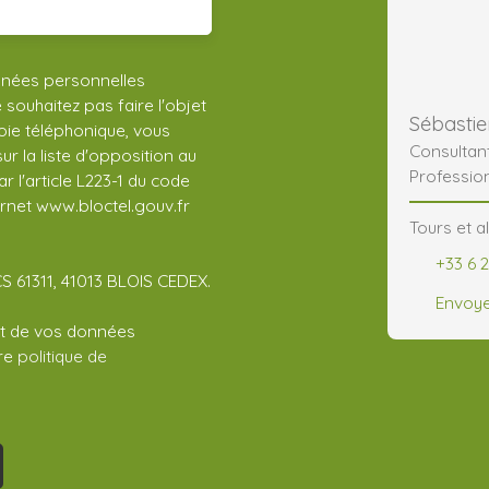
nnées personnelles
ouhaitez pas faire l'objet
Sébasti
ie téléphonique, vous
Consultan
r la liste d'opposition au
Professio
 l'article L223-1 du code
ernet www.bloctel.gouv.fr
Tours et a
+33 6 
CS 61311, 41013 BLOIS CEDEX.
Envoye
ent de vos données
tre
politique de