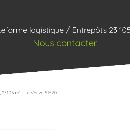
teforme logistique / Entrepôts 23 10
Nous contacter
r, 23105 m² - La Veuve 51520