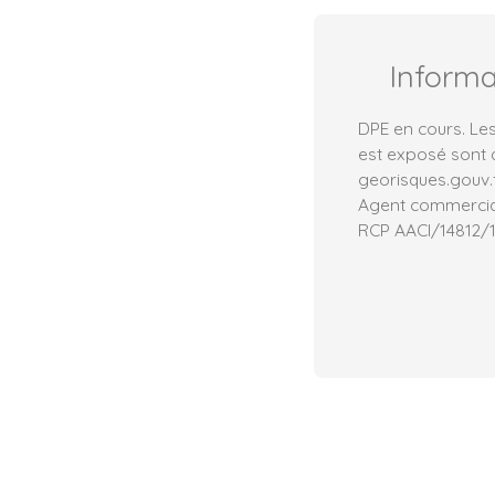
Inform
DPE en cours. Les
est exposé sont d
georisques.gouv.f
Agent commercial 
RCP AACI/14812/