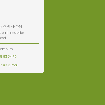
en GRIFFON
t en Immobilier
nnel
lentours
25 53 24 39
r un e-mail