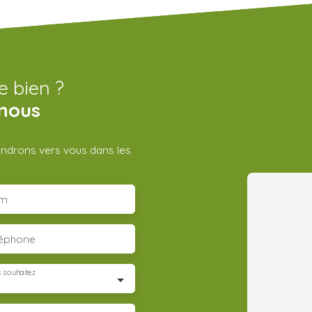
e bien ?
nous
iendrons vers vous dans les
m
léphone
 souhaitez