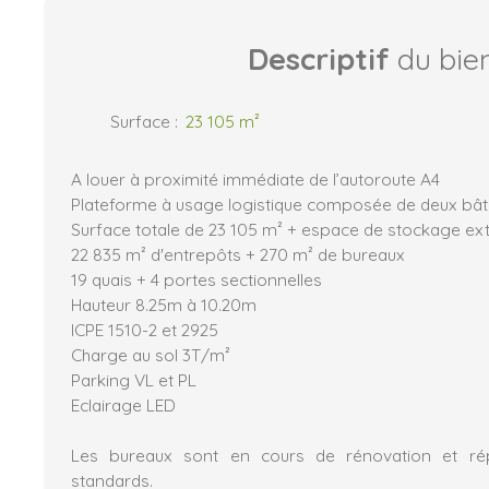
Descriptif
du bie
Surface
:
23 105
m²
A louer à proximité immédiate de l’autoroute A4
Plateforme à usage logistique composée de deux bâ
Surface totale de 23 105 m² + espace de stockage ext
22 835 m² d'entrepôts + 270 m² de bureaux
19 quais + 4 portes sectionnelles
Hauteur 8.25m à 10.20m
ICPE 1510-2 et 2925
Charge au sol 3T/m²
Parking VL et PL
Eclairage LED
Les bureaux sont en cours de rénovation et ré
standards.