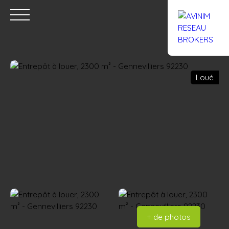
Loué
Accueil
Acheter
Louer
Confiez un local
Trouver un Br
Estimation
+ de photos