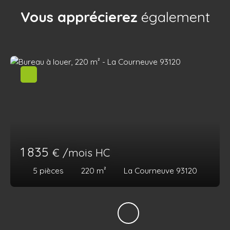
Vous apprécierez
également
1 835
€ /mois HC
5
pièces
220
m²
La Courneuve 93120