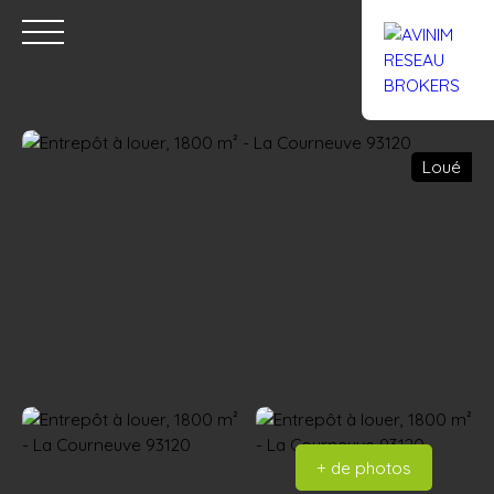
Loué
Accueil
Acheter
Louer
Confiez un local
Trouver un Br
Estimation
+ de photos