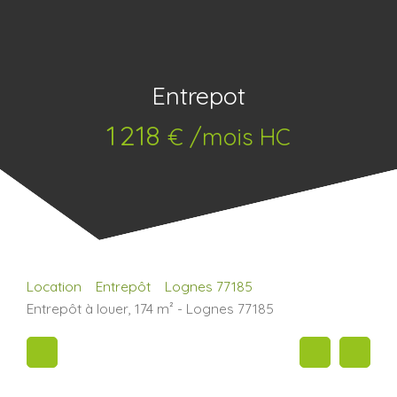
Entrepot
1 218
€ /mois HC
Location
Entrepôt
Lognes 77185
Entrepôt à louer, 174 m² - Lognes 77185