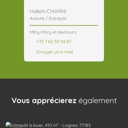
Hakim CHARNI
Activité / Entrepôt
Mitry-Mory et alentours
+33 7 82 59 56 87
Envoyer un e-mail
Vous apprécierez
également