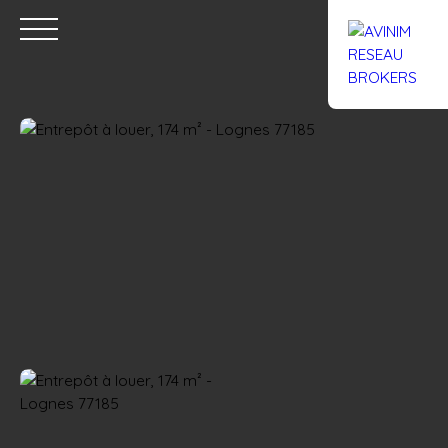
Accueil
Acheter
Louer
Confiez un local
Trouver un Br
Estimation