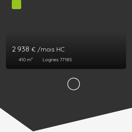
2 938
€ /mois HC
410
m²
Lognes 77185