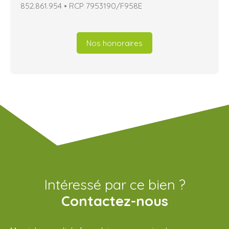
852.861.954 • RCP 7953190/F958E
Nos honoraires
Intéressé par ce bien ?
Contactez-nous