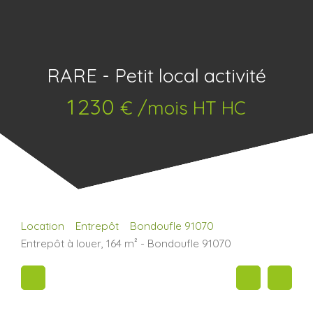
RARE - Petit local activité
1 230
€ /mois HT HC
Location
Entrepôt
Bondoufle 91070
Entrepôt à louer, 164 m² - Bondoufle 91070