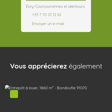
Évry-Courcouronnes et alentours
+33 7 70 01 12 62
Envoyer un e-mail
Vous apprécierez
également