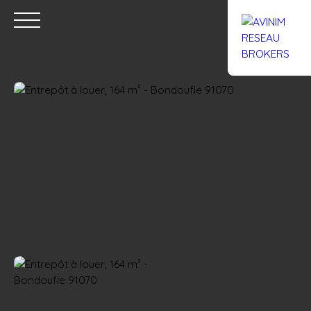
Accueil
Acheter
Louer
Confiez un local
Trouver un Br
Estimation