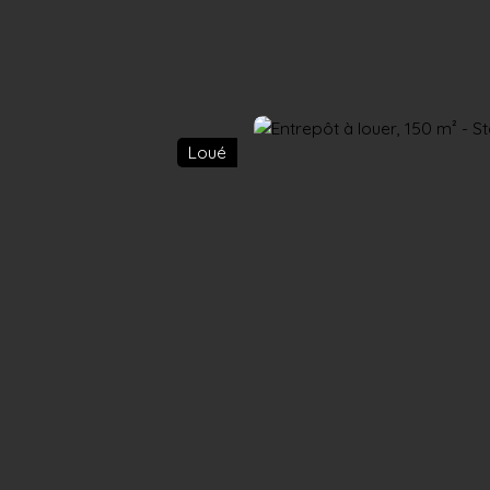
Accueil
Acheter
Louer
Confiez un local
Trouver un Broker
Loué