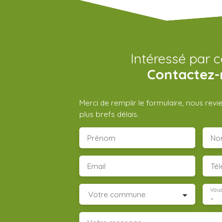
Intéressé par c
Contactez-
Merci de remplir le formulaire, nous rev
plus brefs délais.
Prénom
No
Email
Té
Vous
Votre commune
-