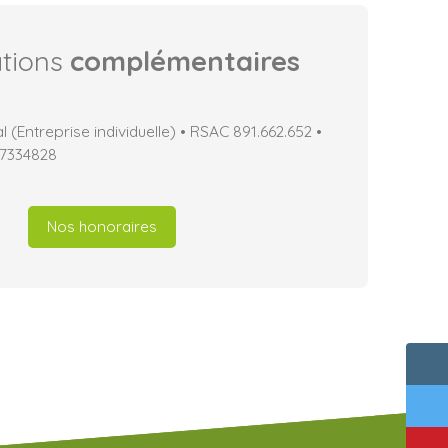
ations
complémentaires
(Entreprise individuelle) • RSAC 891.662.652 •
17334828
Nos honoraires