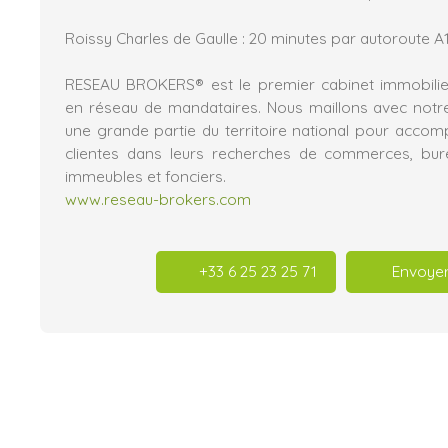
Roissy Charles de Gaulle : 20 minutes par autoroute A
RESEAU BROKERS® est le premier cabinet immobilier
en réseau de mandataires. Nous maillons avec notr
une grande partie du territoire national pour acco
clientes dans leurs recherches de commerces, burea
immeubles et fonciers.
www.reseau-brokers.com
+33 6 25 23 25 71
Envoyer