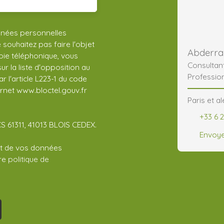
nnées personnelles
ouhaitez pas faire l'objet
ie téléphonique, vous
Consultan
r la liste d'opposition au
Professio
 l'article L223-1 du code
ernet www.bloctel.gouv.fr
Paris et a
+33 6 2
CS 61311, 41013 BLOIS CEDEX.
Envoye
ent de vos données
tre
politique de