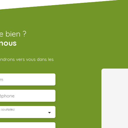
e bien ?
nous
iendrons vers vous dans les
m
léphone
 souhaitez