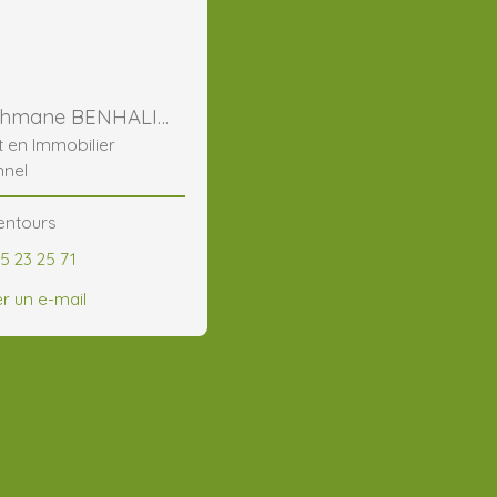
Abderrahmane BENHALIMA
t en Immobilier
nnel
lentours
5 23 25 71
r un e-mail