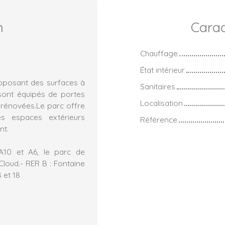
n
Carac
Chauffage
État intérieur
roposant des surfaces à
Sanitaires
 sont équipés de portes
Localisation
t rénovées.Le parc offre
s espaces extérieurs
Référence
nt.
,A10 et A6, le parc de
Cloud.- RER B : Fontaine
 et 18