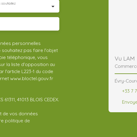
 souhaitez
nnées personnelles
ouhaitez pas faire l'objet
ie téléphonique, vous
Vu LAM
r la liste d'opposition au
Commerce
 l'article L223-1 du code
ernet www.bloctel.gouv.fr
Évry-Cour
+33 7 7
CS 61311, 41013 BLOIS CEDEX.
Envoye
ent de vos données
tre
politique de