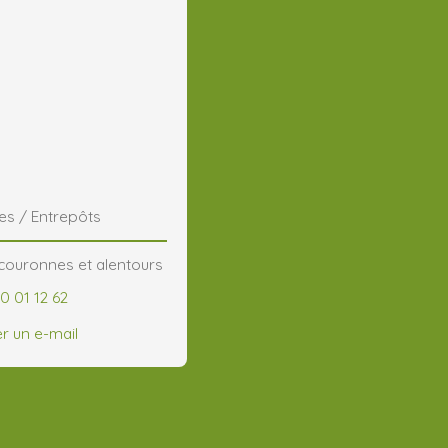
s / Entrepôts
couronnes et alentours
0 01 12 62
r un e-mail