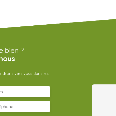
e bien ?
nous
iendrons vers vous dans les
m
léphone