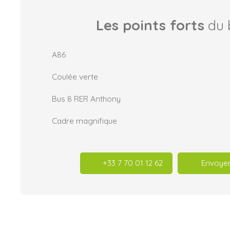
Les points forts
du 
A86
Coulée verte
Bus 8 RER Anthony
Cadre magnifique
+33 7 70 01 12 62
Envoyer