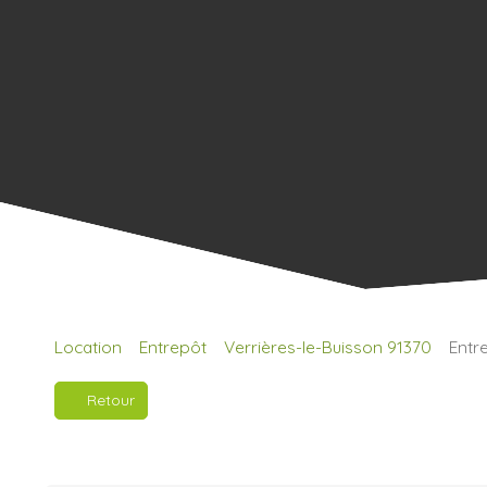
Location
Entrepôt
Verrières-le-Buisson 91370
Entr
Retour