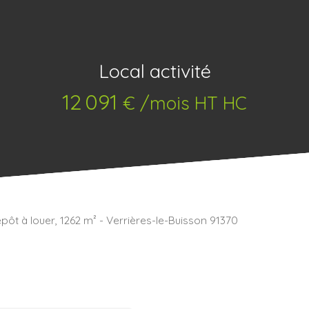
Local activité
12 091
€ /mois HT HC
epôt à louer, 1262 m² - Verrières-le-Buisson 91370