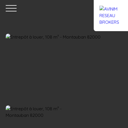
Accueil
Acheter
Louer
Confiez un local
Trouver un Br
Estimation