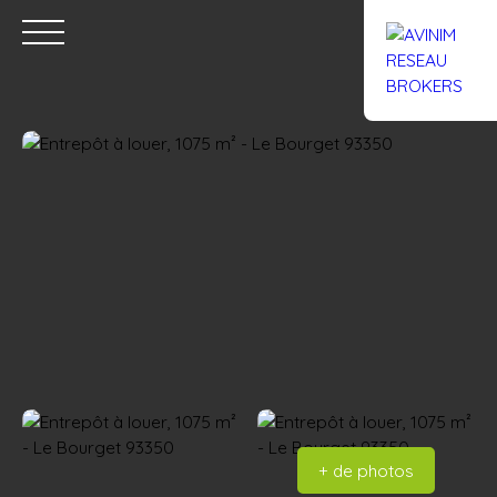
Accueil
Acheter
Louer
Confiez un local
Trouver un Br
Estimation
+ de photos