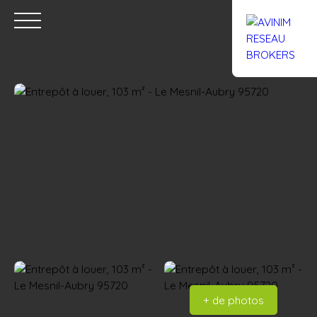
Accueil
Acheter
Louer
Confiez un local
Trouver un Br
Estimation
+ de photos