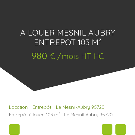
A LOUER MESNIL AUBRY
ENTREPOT 103 M²
980
€ /mois HT HC
Location
Entrepôt
Le Mesnil-Aubry 95720
Entrepôt à louer, 103 m² - Le Mesnil-Aubry 95720