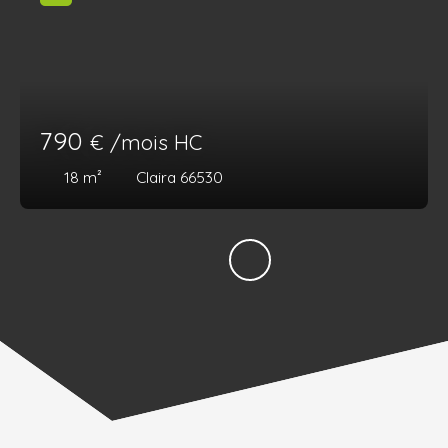
790
€ /mois HC
18
m²
Claira 66530