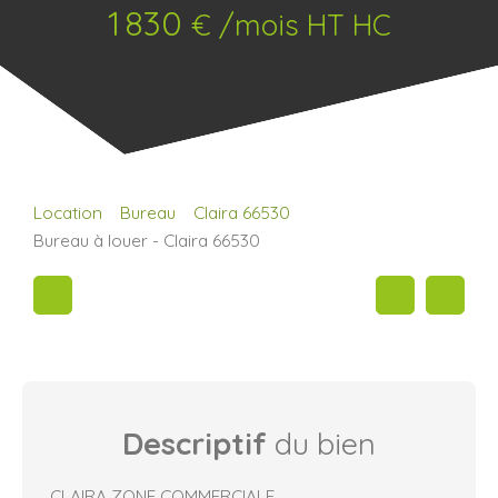
1 830
€ /mois HT HC
Location
Bureau
Claira 66530
Bureau à louer - Claira 66530
Descriptif
du bien
CLAIRA ZONE COMMERCIALE