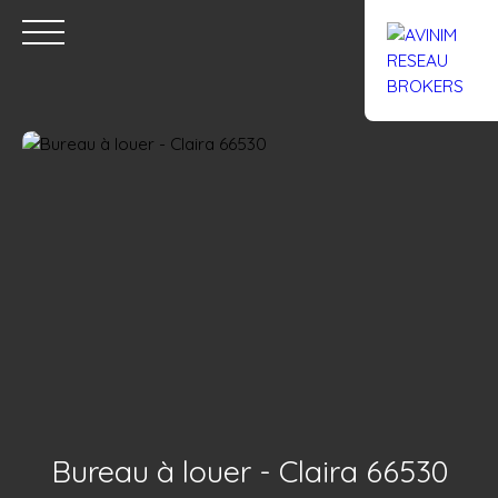
Accueil
Acheter
Louer
Confiez un local
Trouver un Br
Estimation
Bureau à louer - Claira 66530