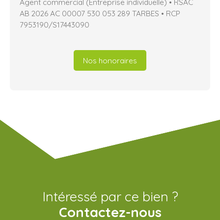
Agent commercial (Entreprise individuelle) • RSAC
AB 2026 AC 00007 530 053 289 TARBES • RCP
7953190/S17443090
Nos honoraires
Intéressé par ce bien ?
Contactez-nous