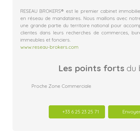
RESEAU BROKERS® est le premier cabinet immobilier
en réseau de mandataires. Nous maillons avec notr
une grande partie du territoire national pour acco
clientes dans leurs recherches de commerces, burea
immeubles et fonciers.
www.reseau-brokers.com
Les points forts
du 
Proche Zone Commerciale
+33 6 25 23 25 71
Envoyer