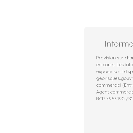
Inform
Provision sur cha
en cours. Les inf
exposé sont dispo
georisques.gouv.
commercial (Entre
Agent commercial 
RCP 7.953.190 /S