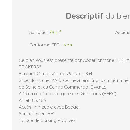
Descriptif
du bie
Surface
:
79
m²
Ascens
Conforme ERP
:
Non
Ce bien vous est présenté par Abderrahmane BENHA
BROKERS®
Bureaux Climatisés de 79m2 en R+1
Situé dans une ZA à Gennevilliers, à proximité imméd
de Seine et du Centre Commercial Qwartz.
A 13 mn à pied de la gare des Grésillons (RERC).
Arrêt Bus 166
Accès Immeuble avec Badge.
Sanitaires en R+1
1 place de parking Pivatives.