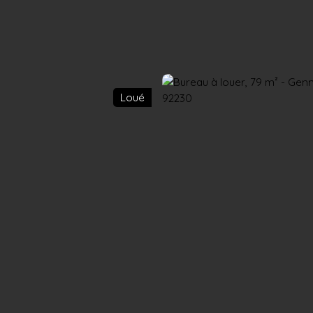
Accueil
Acheter
Louer
Confiez un local
Trouver un Broker
Loué