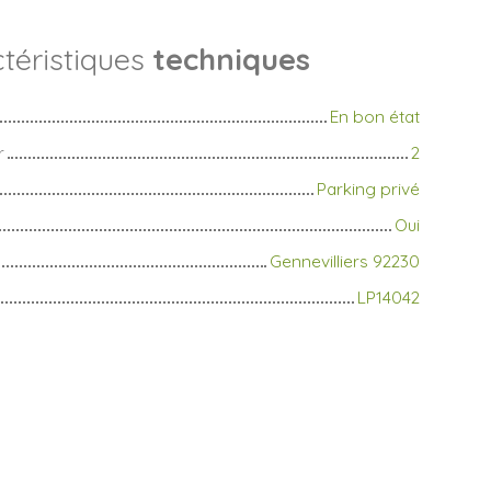
téristiques
techniques
En bon état
r
2
Parking privé
Oui
Gennevilliers 92230
LP14042