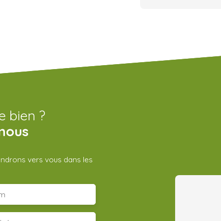
e bien ?
nous
iendrons vers vous dans les
m