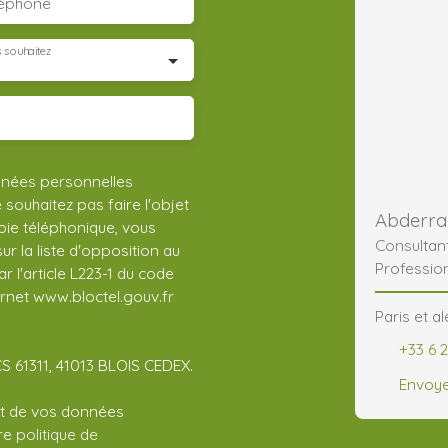
léphone
 souhaitez
nnées personnelles
ouhaitez pas faire l'objet
ie téléphonique, vous
Consultan
r la liste d'opposition au
Professio
 l'article L223-1 du code
ernet www.bloctel.gouv.fr
Paris et a
+33 6 2
CS 61311, 41013 BLOIS CEDEX.
Envoye
ent de vos données
tre
politique de