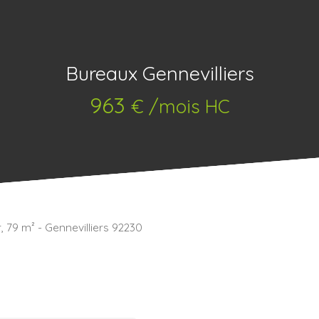
Bureaux Gennevilliers
963
€ /mois HC
, 79 m² - Gennevilliers 92230