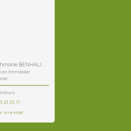
Abderrahmane BENHALIMA
t en Immobilier
nnel
lentours
5 23 25 71
r un e-mail