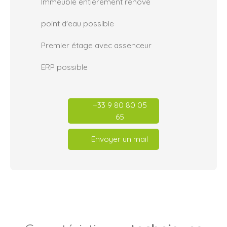
Immeuble entiérement rénové
point d'eau possible
Premier étage avec assenceur
ERP possible
+33 9 80 80 05
65
Envoyer un mail