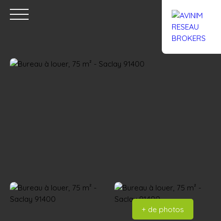
Accueil
Acheter
Louer
Confiez un local
Trouver un Br
Estimation
+ de photos