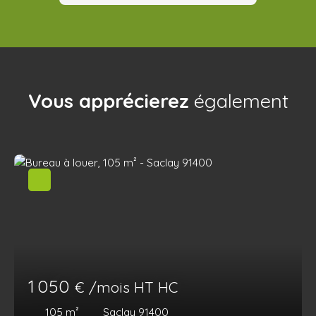
Vous apprécierez
également
1 050
€ /mois HT HC
105
m²
Saclay 91400