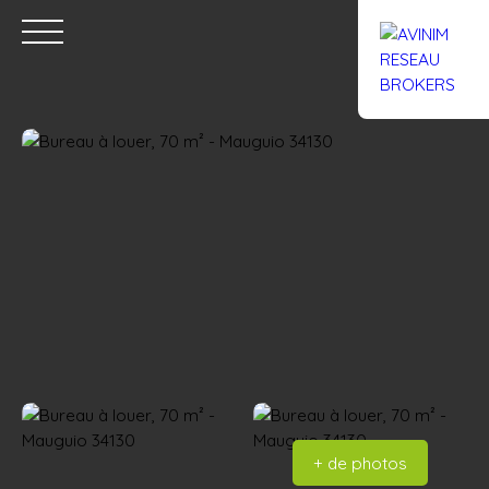
Accueil
Acheter
Louer
Confiez un local
Trouver un Br
Estimation
+ de photos