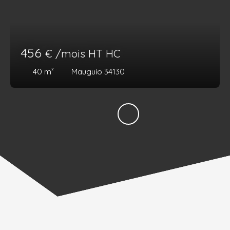
456
€ /mois HT HC
40
m²
Mauguio 34130