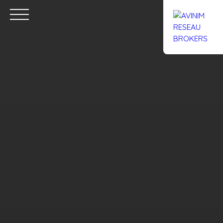
Accueil
Acheter
Louer
Confiez un local
Trouver un Br
Estimation