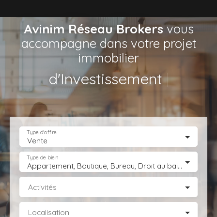
Avinim Réseau Brokers
vous
accompagne dans votre projet
immobilier
de Lo
|
Type d'offre
Vente
Type de bien
Appartement, Boutique, Bureau, Droit au bail, Entrepôt, Fonds de commerce, Hôtel, hébergement, Immeuble, Immobilier Pro, Local commercial, Local professionnel, Local industriel, Magasin, boutique, Terrain Industriel, Terrain Constructible, Transmission d'entreprise
Activités
Localisation