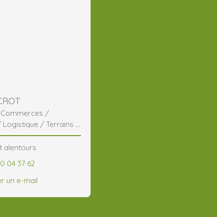
 CROT
/ Commerces /
/ Logistique / Terrains /
t alentours
60 04 37 62
r un e-mail