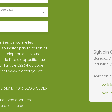
 souhaitez
nnées personnelles
ouhaitez pas faire l'objet
Sylvain
ie téléphonique, vous
Bureaux 
r la liste d'opposition au
Industriel 
 l'article L223-1 du code
CHR
ernet www.bloctel.gouv.fr
Avignon e
+33 6 
CS 61311, 41013 BLOIS CEDEX.
Envoye
ent de vos données
tre
politique de