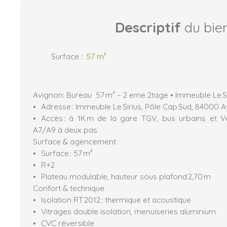
Descriptif
du bie
Surface
:
57
m²
Avignon: Bureau 57 m² – 2 eme 2tage • Immeuble Le Si
Adresse : Immeuble Le Sirius, Pôle Cap Sud, 84000 
Accès : à 1K m de la gare TGV, bus urbains et V
A7/A9 à deux pas
Surface & agencement
Surface : 57 m²
R+2
Plateau modulable, hauteur sous plafond 2,70 m
Confort & technique
Isolation RT 2012 : thermique et acoustique
Vitrages double isolation, menuiseries aluminium
CVC réversible