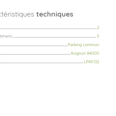
téristiques
techniques
2
timent
5
Parking commun
Avignon 84000
LP45722