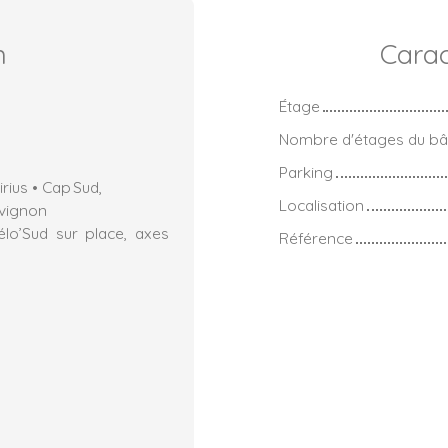
n
Carac
Étage
Nombre d'étages du bâ
Parking
rius • Cap Sud,
Localisation
Avignon
élo’Sud sur place, axes
Référence