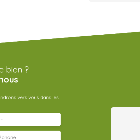
e bien ?
nous
iendrons vers vous dans les
m
léphone