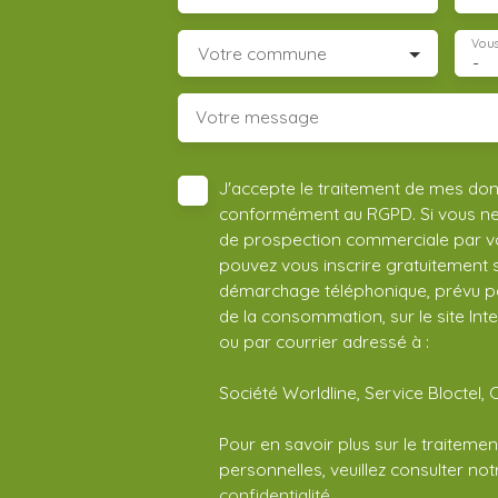
Vous
Votre commune
-
Votre message
J'accepte le traitement de mes do
conformément au RGPD. Si vous ne s
de prospection commerciale par vo
pouvez vous inscrire gratuitement su
démarchage téléphonique, prévu par
de la consommation, sur le site Int
ou par courrier adressé à :
Société Worldline, Service Bloctel, 
Pour en savoir plus sur le traitem
personnelles, veuillez consulter no
confidentialité
.