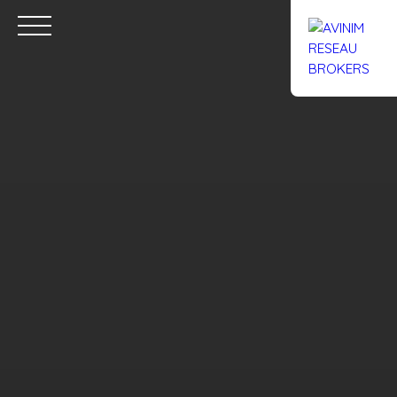
Accueil
Acheter
Louer
Confiez un local
Trouver un Br
Estimation