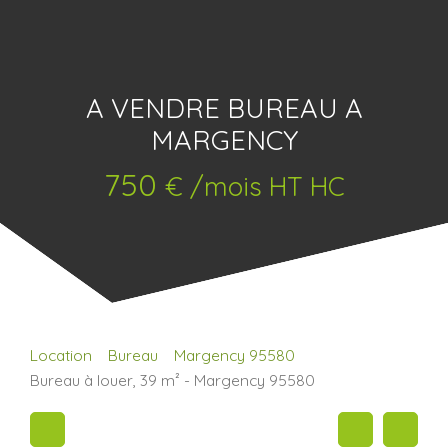
A VENDRE BUREAU A
MARGENCY
750
€ /mois HT HC
Location
Bureau
Margency 95580
Bureau à louer, 39 m² - Margency 95580