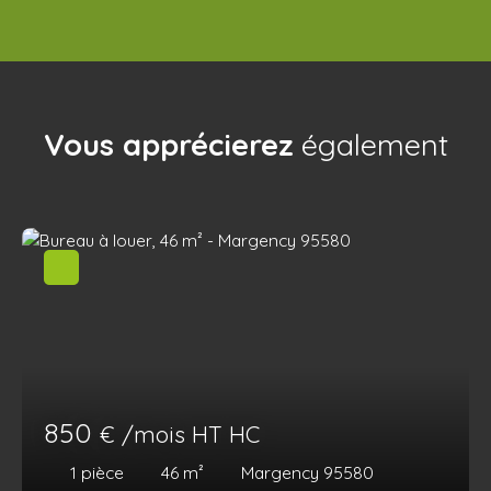
Vous apprécierez
également
850
€ /mois HT HC
1
pièce
46
m²
Margency 95580