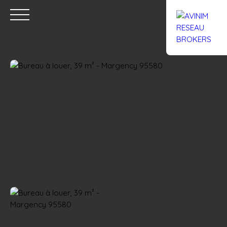
Accueil
Acheter
Louer
Confiez un local
Trouver un Br
Estimation