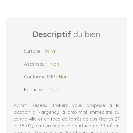
Descriptif
du bien
Surface
:
39
m²
Ascenseur
:
Non
Conforme ERP
:
Non
Extraction
:
Non
Avinim Réseau Brokers vous propose à la
location à Margency, à proximité immédiate du
centre-ville et en face de l'arrêt de bus (lignes 27
et 38-02), un bureaux d'une surface de 39 m² en
bon état d'entretien, au 1er et dernier étage sans