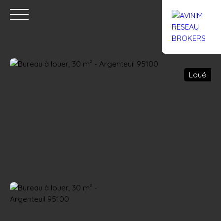
Loué
Accueil
Acheter
Louer
Confiez un local
Trouver un Br
Estimation