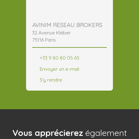
AVINIM RESEAU BROKERS
32 Avenue Kléber
75116 Paris
+33 9 80 80 05 65
Envoyer un e-mail
S'y rendre
Vous apprécierez
également