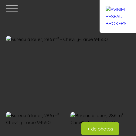
Accueil
Acheter
Louer
Confiez un local
Trouver un Br
Estimation
+ de photos