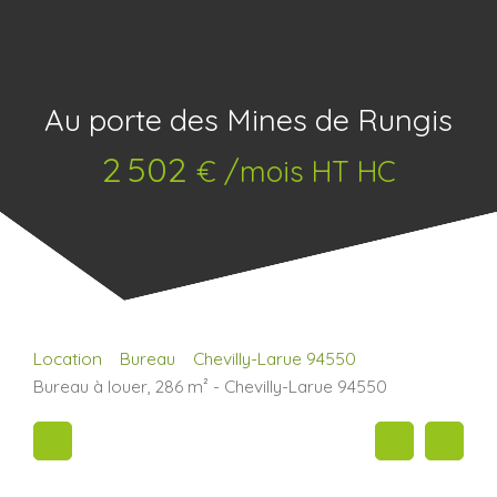
Au porte des Mines de Rungis
2 502
€ /mois HT HC
Location
Bureau
Chevilly-Larue 94550
Bureau à louer, 286 m² - Chevilly-Larue 94550