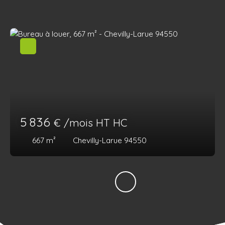
5 836
€ /mois HT HC
667
m²
Chevilly-Larue 94550