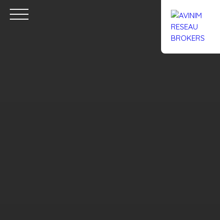
Accueil
Acheter
Louer
Confiez un local
Trouver un Br
Estimation