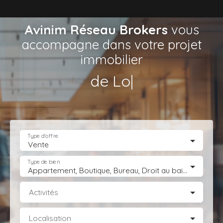
Avinim Réseau Brokers
vous
accompagne dans votre projet
immobilier
de Locaux d’Activ
|
Type d'offre
Vente
Type de bien
Appartement, Boutique, Bureau, Droit au bail, Entrepôt, Fonds de commerce, Hôtel, hébergement, Immeuble, Immobilier Pro, Local commercial, Local professionnel, Local industriel, Magasin, boutique, Terrain Industriel, Terrain Constructible, Transmission d'entreprise
Activités
Localisation