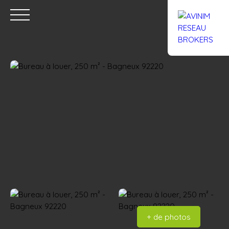
Accueil
Acheter
Louer
Confiez un local
Trouver un Br
Estimation
+ de photos