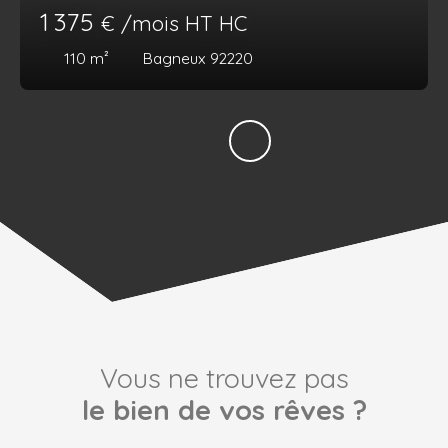
1 375
€ /mois HT HC
110
m²
Bagneux 92220
Vous ne trouvez pas
le bien de vos rêves ?