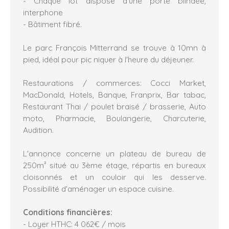
- Chaque lot dispose d'une porte blindée,
interphone
- Bâtiment fibré.
Le parc François Mitterrand se trouve à 10mn à
pied, idéal pour pic niquer à l'heure du déjeuner.
Restaurations / commerces: Cocci Market,
MacDonald, Hotels, Banque, Franprix, Bar tabac,
Restaurant Thai / poulet braisé / brasserie, Auto
moto, Pharmacie, Boulangerie, Charcuterie,
Audition.
L'annonce concerne un plateau de bureau de
250m² situé au 3ème étage, répartis en bureaux
cloisonnés et un couloir qui les desserve.
Possibilité d'aménager un espace cuisine.
Conditions financières:
- Loyer HTHC: 4 062€ / mois