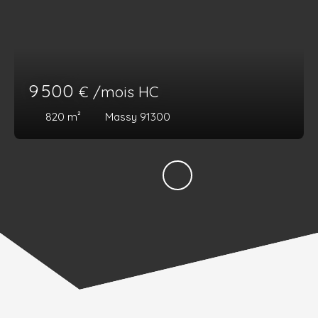
9 500
€ /mois HC
820
m²
Massy 91300