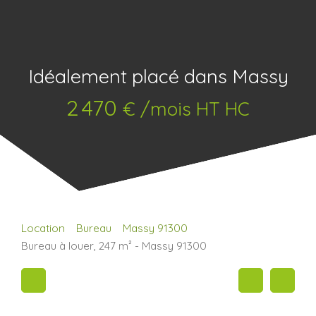
Idéalement placé dans Massy
2 470
€ /mois HT HC
Location
Bureau
Massy 91300
Bureau à louer, 247 m² - Massy 91300