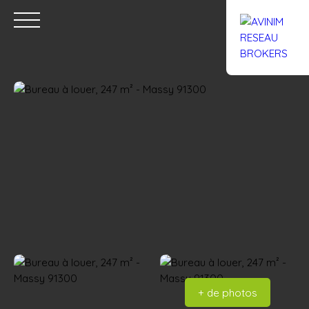
Accueil
Acheter
Louer
Confiez un local
Trouver un Br
Estimation
+ de photos