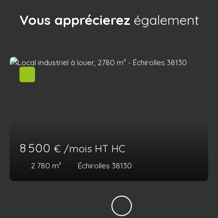
Vous apprécierez
également
8 500
€ /mois HT HC
2 780
m²
Échirolles 38130