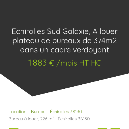
Echirolles Sud Galaxie, A louer
plateau de bureaux de 374m2
dans un cadre verdoyant
1 883
€ /mois HT HC
Location
Bureau
Échirolles 38130
Bureau à louer, 226 m² - Échirolles 38130