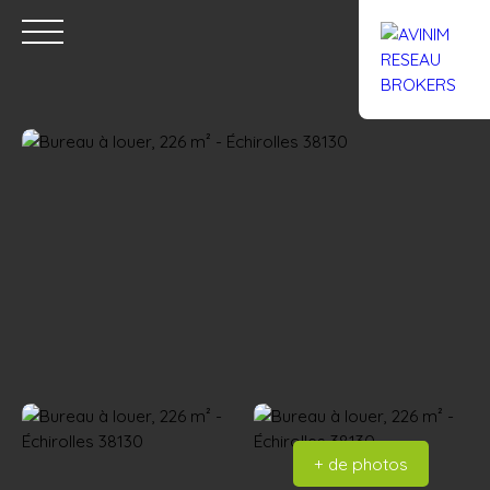
Accueil
Acheter
Louer
Confiez un local
Trouver un Br
Estimation
+ de photos