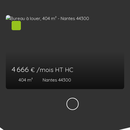
4 666
€ /mois HT HC
404
m²
Nantes 44300