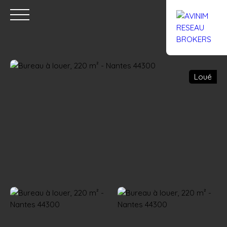
Loué
Accueil
Acheter
Louer
Confiez un local
Trouver un Br
Estimation