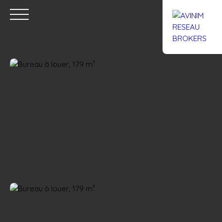
Accueil
Acheter
Louer
Confiez un local
Trouver un Br
Estimation