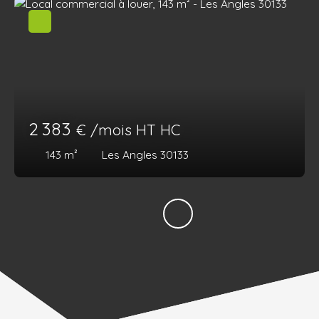
2 383
€ /mois HT HC
143
m²
Les Angles 30133