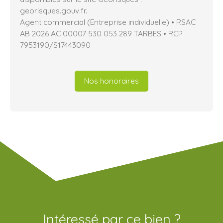
georisques.gouv.fr.
Agent commercial (Entreprise individuelle) • RSAC
AB 2026 AC 00007 530 053 289 TARBES • RCP
7953190/S17443090
Nos honoraires
Intéressé par ce bien ?