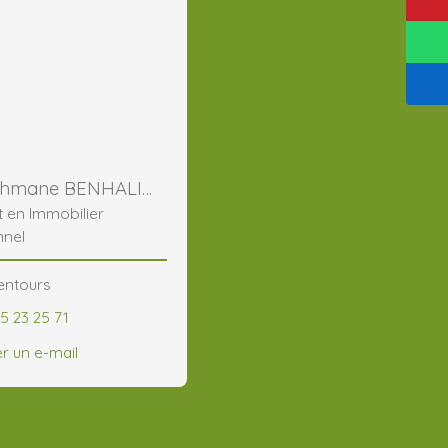
Abderrahmane BENHALIMA
t en Immobilier
nnel
lentours
5 23 25 71
r un e-mail