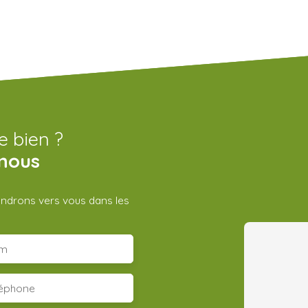
e bien ?
nous
iendrons vers vous dans les
m
léphone