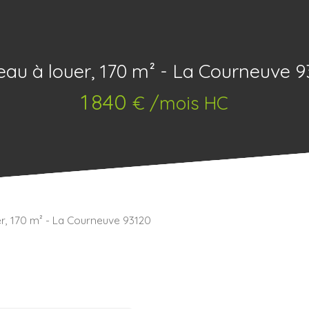
eau à louer, 170 m² - La Courneuve 9
1 840
€ /mois HC
r, 170 m² - La Courneuve 93120