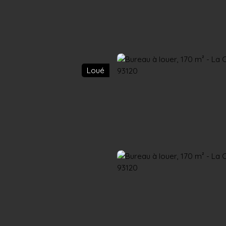
Accueil
Acheter
Louer
Confiez un local
Trouver un Broker
Loué