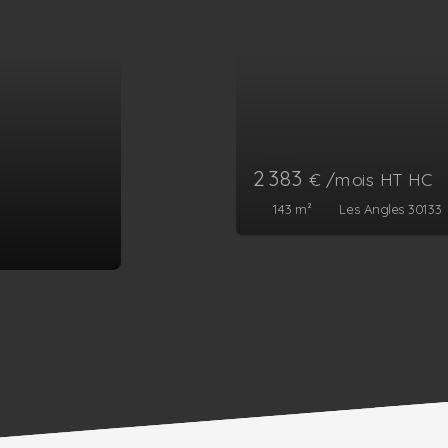
2 650
€ /mois HT HC
264
m²
Noyers-sur-Cher 