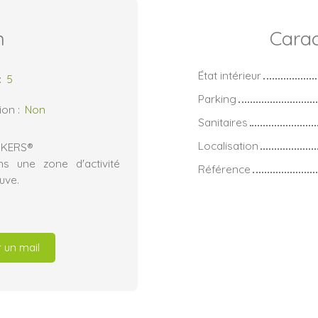
n
Carac
État intérieur
:
5
Parking
ion
:
Non
Sanitaires
Localisation
ROKERS®
 une zone d'activité
Référence
uve.
 un mail