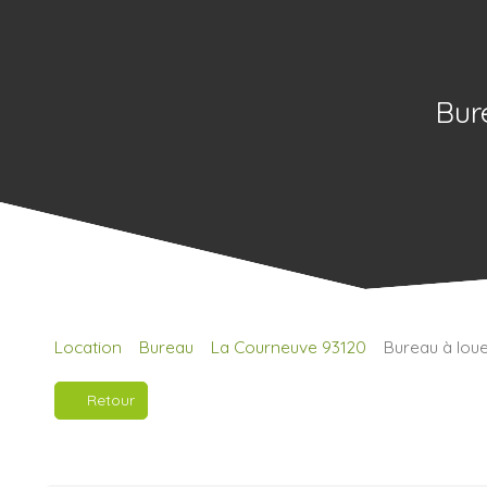
Bur
Location
Bureau
La Courneuve 93120
Bureau à loue
Retour