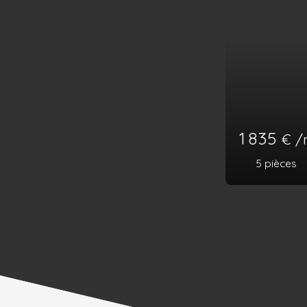
2 383
€ 
143
m²