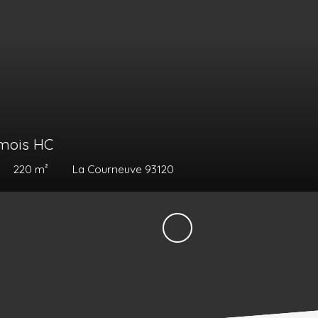
/mois HT HC
Les Angles 30133