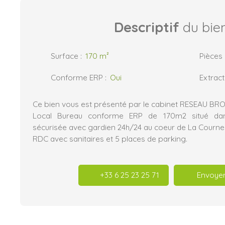
Descriptif
du bie
Surface
:
170
m²
Pièces
Conforme ERP
:
Oui
Extract
Ce bien vous est présenté par le cabinet RESEAU B
Local Bureau conforme ERP de 170m2 situé dans
sécurisée avec gardien 24h/24 au coeur de La Courne
RDC avec sanitaires et 5 places de parking.
+33 6 25 23 25 71
Envoyer