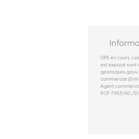
Inform
DPE en cours. Les
est exposé sont d
georisques.gouv.
commercial (Entre
Agent commercial 
RCP 7.953.190 /S