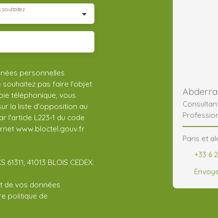
 souhaitez
nnées personnelles
ouhaitez pas faire l'objet
ie téléphonique, vous
Consultan
r la liste d'opposition au
Professio
 l'article L223-1 du code
ernet www.bloctel.gouv.fr
Paris et a
+33 6 2
CS 61311, 41013 BLOIS CEDEX.
Envoye
ent de vos données
tre
politique de