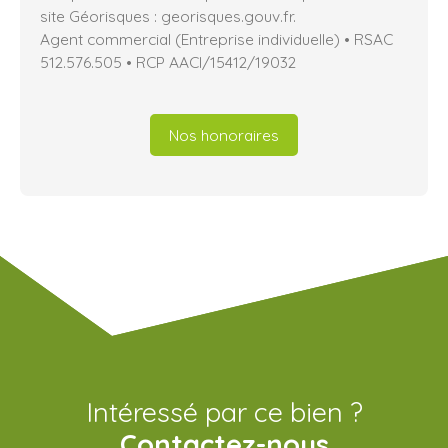
site Géorisques : georisques.gouv.fr.
Agent commercial (Entreprise individuelle) • RSAC
512.576.505 • RCP AACI/15412/19032
Nos honoraires
Intéressé par ce bien ?
Contactez-nous