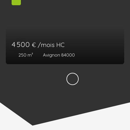
4 500
€ /mois HC
250
m²
Avignon 84000