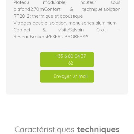
Plateau modulable, hauteur sous
plafond 2,70 mConfort & techniqueIsolation
RT 2012 : thermique et acoustique
Vitrages double isolation, menuiseries aluminium
Contact & visiteSylvain Crot –
Réseau BrokersRESEAU BROKERS®
+33 6 60 04 37
62
Envoyer un mail
Caractéristiques
techniques