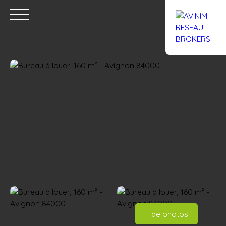
Accueil
Acheter
Louer
Confiez un local
Trouver un Br
Estimation
+ de photos