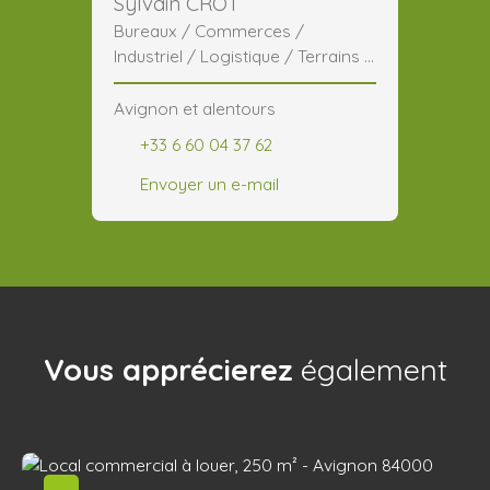
Sylvain CROT
Bureaux / Commerces /
Industriel / Logistique / Terrains /
CHR
Avignon et alentours
+33 6 60 04 37 62
Envoyer un e-mail
Vous apprécierez
également