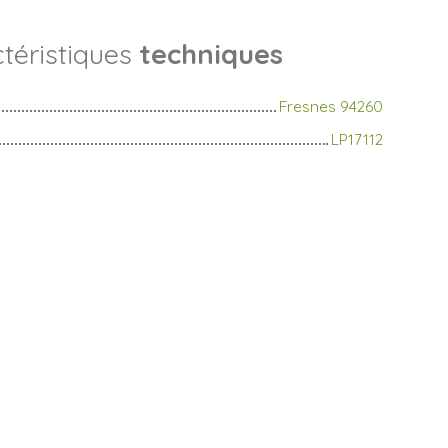
téristiques
techniques
Fresnes 94260
LP17112