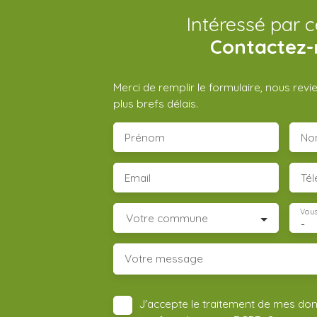
Intéressé par c
Contactez-
Merci de remplir le formulaire, nous rev
plus brefs délais.
Prénom
No
Email
Té
Vous
Votre commune
-
Votre message
J'accepte le traitement de mes do