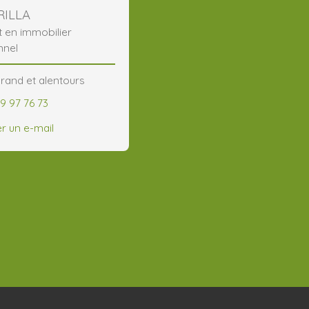
RILLA
t en immobilier
nnel
rand et alentours
9 97 76 73
r un e-mail