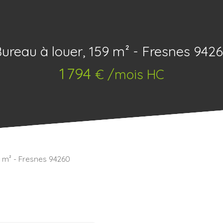
ureau à louer, 159 m² - Fresnes 942
1 794
€ /mois HC
9 m² - Fresnes 94260