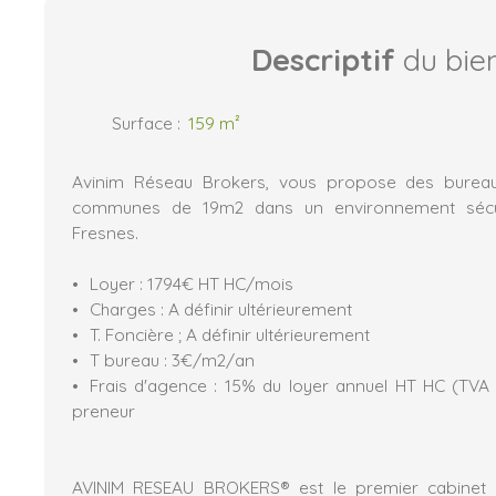
Descriptif
du bie
Surface
:
159
m²
Avinim Réseau Brokers, vous propose des burea
communes de 19m2 dans un environnement sécu
Fresnes.
Loyer : 1794€ HT HC/mois
Charges : A définir ultérieurement
T. Foncière ; A définir ultérieurement
T bureau : 3€/m2/an
Frais d'agence : 15% du loyer annuel HT HC (TVA
preneur
AVINIM RESEAU BROKERS® est le premier cabinet i