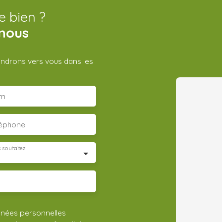
e bien ?
nous
iendrons vers vous dans les
m
léphone
 souhaitez
nnées personnelles