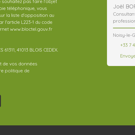
ouhaitez pas faire l'objet
Joël BO
ie téléphonique, vous
Consultan
r la liste d'opposition au
professio
 l'article L223-1 du code
ernet www.bloctel.gouv.fr
Noisy-le-G
+33 7 4
CS 61311, 41013 BLOIS CEDEX.
Envoye
ent de vos données
tre
politique de