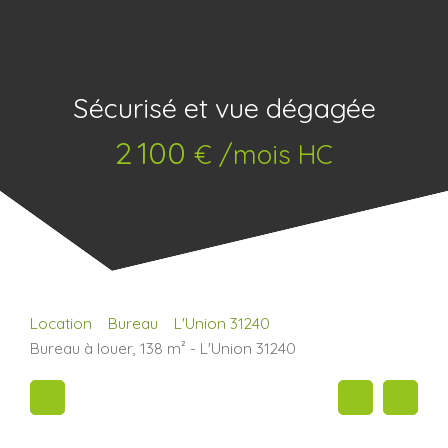
Sécurisé et vue dégagée
2 100
€ /mois HC
Location
Bureau
L'Union 31240
Bureau à louer, 138 m² - L'Union 31240