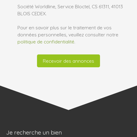
Société Worldline, Service Bloctel, CS 61311, 41013
BLOIS CEDEX.
Pour en savoir plus sur le traitement de vos
données personnelles, veuillez consulter notre
politique de confidentialité
.
Recevoir des annonces
Je recherche un bien