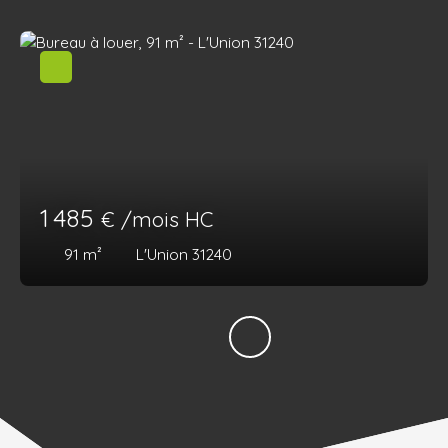
1 485
€ /mois HC
91
m²
L'Union 31240