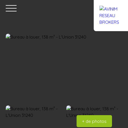
Accueil
Acheter
Louer
Confiez un local
Trouver un Br
Estimation
+ de photos