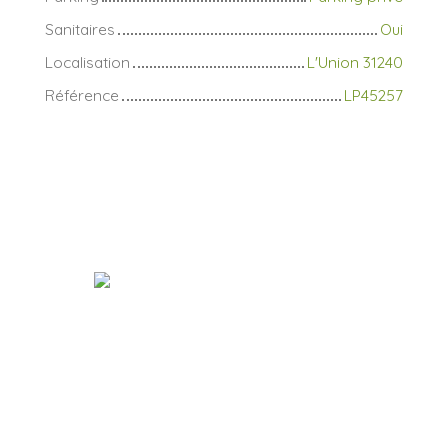
Sanitaires
Oui
Localisation
L'Union 31240
Référence
LP45257