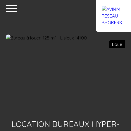
Loué
Accueil
Acheter
Louer
Confiez un local
Trouver un Br
Estimation
LOCATION BUREAUX HYPER-