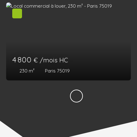
4 800
€ /mois HC
230
m²
Paris 75019