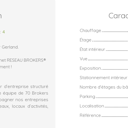
n
Carac
Chauffage
:
4
Étage
r Gerland.
État intérieur
Vue
binet RESEAU BROKERS®
ment !
Exposition
Stationnement intérieur
 d’entreprise structuré
Nombre d'étages du bâ
e équipe de 70 Brokers
Parking
mpagner nos entreprises
Localisation
ux, locaux d’activités,
Référence