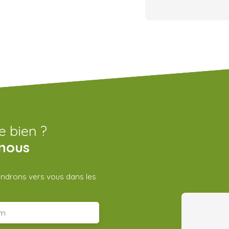
e bien ?
nous
iendrons vers vous dans les
m