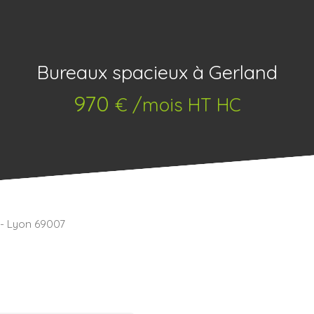
Bureaux spacieux à Gerland
970
€ /mois HT HC
² - Lyon 69007