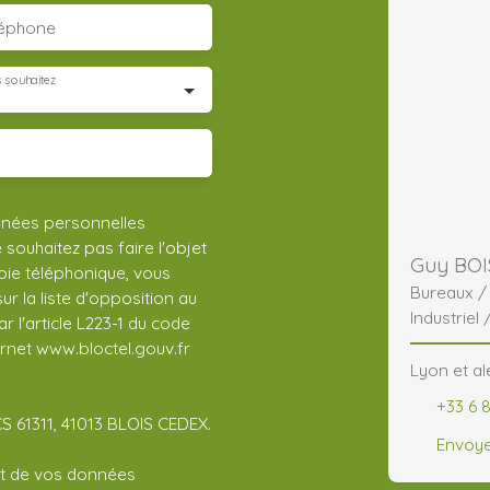
léphone
 souhaitez
nnées personnelles
ouhaitez pas faire l'objet
Guy BOI
ie téléphonique, vous
Bureaux 
r la liste d'opposition au
Industriel 
 l'article L223-1 du code
ernet www.bloctel.gouv.fr
Lyon et al
+33 6 8
CS 61311, 41013 BLOIS CEDEX.
Envoye
ent de vos données