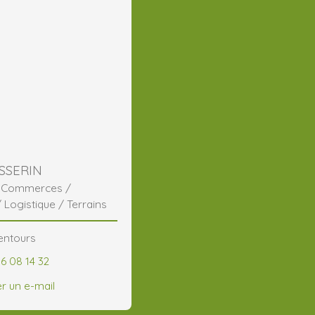
SSERIN
/ Commerces /
/ Logistique / Terrains
entours
6 08 14 32
r un e-mail