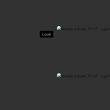
Accueil
Acheter
Louer
Confiez un local
Trouver un Broker
Loué