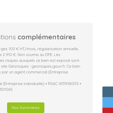
ations
complémentaires
rges 100 € HT/mois, régularisation annuelle.
e 2 910 €. Non soumis au DPE. Les
les risques auxquels ce bien est exposé sont
e site Géorisques : georisques.gouv.fr. Ce bien
 par un agent commercial (Entreprise
 (Entreprise individuelle) • RSAC 433958055 •
7301065
Nos honoraires