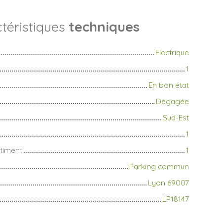
téristiques
techniques
Electrique
1
En bon état
Dégagée
Sud-Est
1
timent
1
Parking commun
Lyon 69007
LP18147