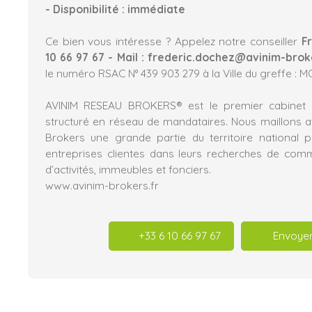
- Disponibilité : immédiate
Ce bien vous intéresse ? Appelez notre conseiller
F
10 66 97 67 - Mail : frederic.dochez@avinim-brok
le numéro RSAC N° 439 903 279 à la Ville du greffe : 
AVINIM RESEAU BROKERS® est le premier cabinet i
structuré en réseau de mandataires. Nous maillons 
Brokers une grande partie du territoire nationa
entreprises clientes dans leurs recherches de com
d’activités, immeubles et fonciers.
www.avinim-brokers.fr
+33 6 10 66 97 67
Envoyer