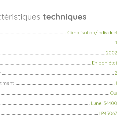
téristiques
techniques
Climatisation/Individuel
1
2002
En bon état
r
2
timent
1
Oui
Lunel 34400
LP45067