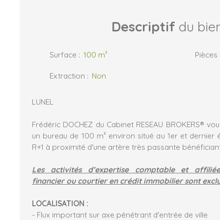
Descriptif
du bie
Surface
:
100
m²
Pièces
Extraction
:
Non
LUNEL
Frédéric DOCHEZ du Cabinet RESEAU BROKERS® vous
un bureau de 100 m² environ situé au 1er et dernier
R+1 à proximité d'une artère très passante bénéficiant d
Les activités d’expertise comptable et affiliée
financier ou courtier en crédit immobilier sont exclu
LOCALISATION :
- Flux important sur axe pénétrant d'entrée de ville