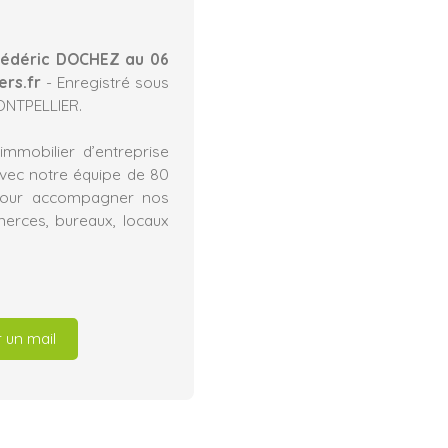
rédéric DOCHEZ au 06
ers.fr
- Enregistré sous
MONTPELLIER.
mmobilier d’entreprise
avec notre équipe de 80
l pour accompagner nos
merces, bureaux, locaux
 un mail