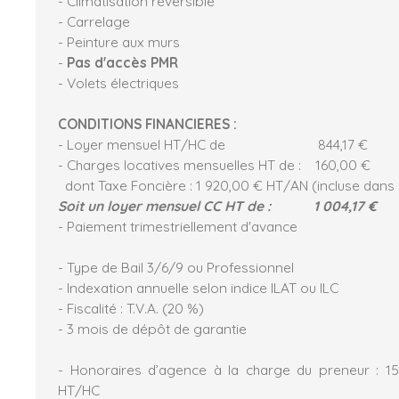
- Climatisation réversible
- Carrelage
- Peinture aux murs
-
Pas d'accès PMR
- Volets électriques
CONDITIONS FINANCIERES :
- Loyer mensuel HT/HC de 844,17 €
- Charges locatives mensuelles HT de : 160,00 €
dont Taxe Foncière : 1 920,00 € HT/AN (incluse dans 
Soit un loyer mensuel CC HT de : 1 004,17 €
- Paiement trimestriellement d'avance
- Type de Bail 3/6/9 ou Professionnel
- Indexation annuelle selon indice ILAT ou ILC
- Fiscalité : T.V.A. (20 %)
- 3 mois de dépôt de garantie
- Honoraires d’agence à la charge du preneur : 1
HT/HC