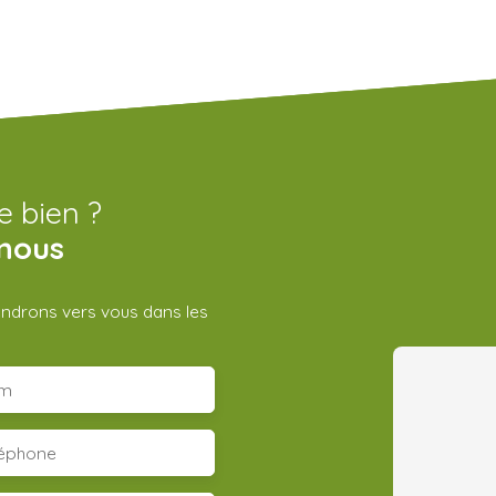
e bien ?
nous
iendrons vers vous dans les
m
léphone