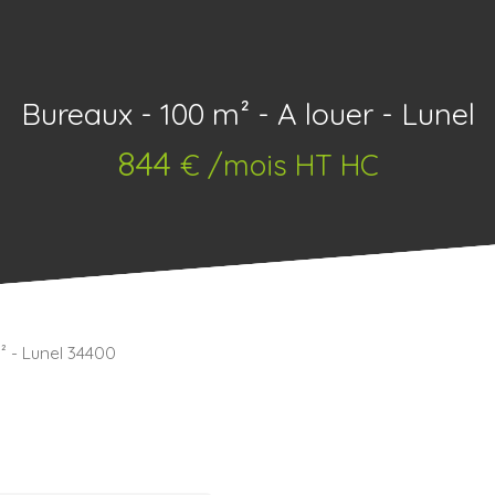
Bureaux - 100 m² - A louer - Lunel
844
€ /mois HT HC
² - Lunel 34400