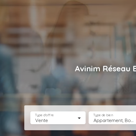
Avinim Réseau 
Type d'offre
Type de bien
Vente
Appartement, Boutique, Bureau, Droit au bail, Entrepôt, Fonds de commerce, Hôtel, hébergement, Immeuble, Immobilier Pro, Local commercial, Local professionnel, Local industriel, Magasin, boutique, Terrain Industriel, Terrain Constructible, Transmission d'entreprise