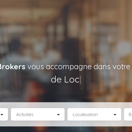
Brokers
vous accompagne dans votre p
de Locaux d’Activités
|
Activités
Localisation
B