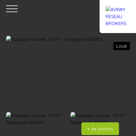
Loué
Accueil
Acheter
Louer
Confiez un local
Trouver un Br
Estimation
+ de photos