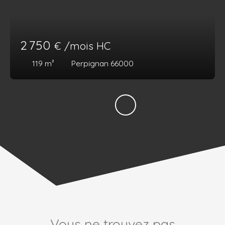
2 750
€ /mois HC
119
m²
Perpignan 66000
Vous ne trouvez pas