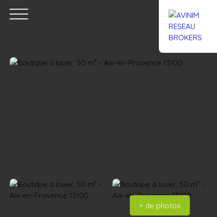
Accueil
Acheter
Louer
Confiez un local
Trouver un Br
Estimation
+ de photos