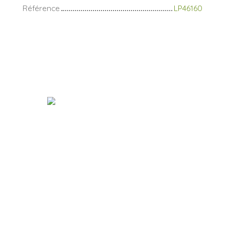
Référence
LP46160