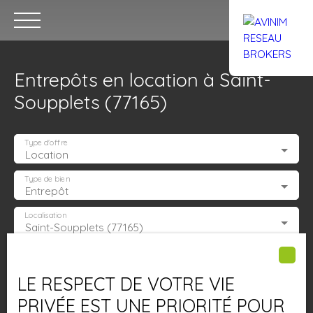
Entrepôts en location à Saint-
Soupplets (77165)
Type d'offre
Location
Accueil
Acheter
Louer
Confiez un local
Trouver un Br
Type de bien
Entrepôt
Localisation
Saint-Soupplets (77165)
Estimation
Loyer max (€/mois)
LE RESPECT DE VOTRE VIE
Surface min (m²)
PRIVÉE EST UNE PRIORITÉ POUR