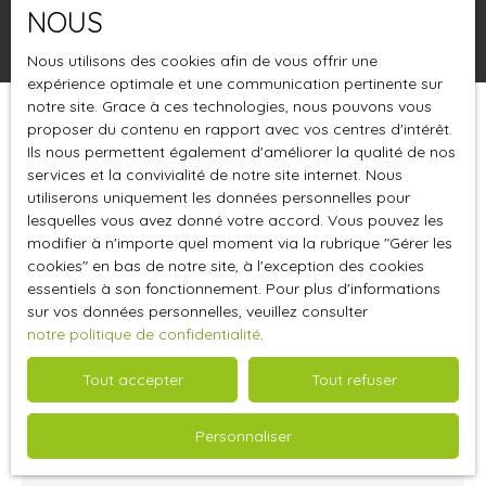
NOUS
Rechercher
Nous utilisons des cookies afin de vous offrir une
expérience optimale et une communication pertinente sur
notre site. Grace à ces technologies, nous pouvons vous
proposer du contenu en rapport avec vos centres d'intérêt.
Trier par
Créer une alerte
Pertinence
Ils nous permettent également d'améliorer la qualité de nos
services et la convivialité de notre site internet. Nous
utiliserons uniquement les données personnelles pour
lesquelles vous avez donné votre accord. Vous pouvez les
modifier à n'importe quel moment via la rubrique ″Gérer les
cookies″ en bas de notre site, à l'exception des cookies
essentiels à son fonctionnement. Pour plus d'informations
sur vos données personnelles, veuillez consulter
notre politique de confidentialité
.
Tout accepter
Tout refuser
7 000
€ /mois HT HC
Personnaliser