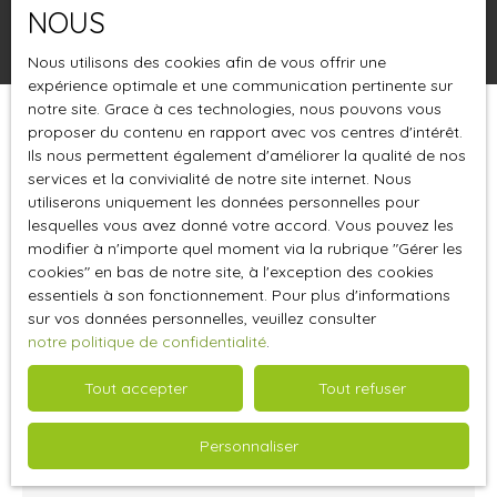
NOUS
Rechercher
Nous utilisons des cookies afin de vous offrir une
expérience optimale et une communication pertinente sur
notre site. Grace à ces technologies, nous pouvons vous
proposer du contenu en rapport avec vos centres d'intérêt.
Trier par
Créer une alerte
Pertinence
Ils nous permettent également d'améliorer la qualité de nos
services et la convivialité de notre site internet. Nous
utiliserons uniquement les données personnelles pour
lesquelles vous avez donné votre accord. Vous pouvez les
modifier à n'importe quel moment via la rubrique ″Gérer les
cookies″ en bas de notre site, à l'exception des cookies
essentiels à son fonctionnement. Pour plus d'informations
sur vos données personnelles, veuillez consulter
notre politique de confidentialité
.
Tout accepter
Tout refuser
2 496
€ /mois HT HC
Personnaliser