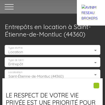
Entrepôts en location à Saint-
Étienne-de-Montluc (44360)
Type d'offre
Location
Accueil
Acheter
Louer
Confiez un local
Trouver un Br
Type de bien
Entrepôt
Localisation
Saint-Étienne-de-Montluc (44360)
Estimation
Loyer max (€/mois)
LE RESPECT DE VOTRE VIE
Surface min (m²)
PRIVÉE EST UNE PRIORITÉ POUR