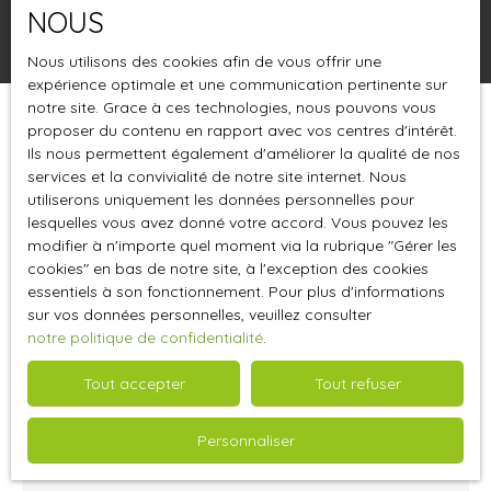
NOUS
Rechercher
Nous utilisons des cookies afin de vous offrir une
expérience optimale et une communication pertinente sur
notre site. Grace à ces technologies, nous pouvons vous
proposer du contenu en rapport avec vos centres d'intérêt.
Trier par
Créer une alerte
Pertinence
Ils nous permettent également d'améliorer la qualité de nos
services et la convivialité de notre site internet. Nous
utiliserons uniquement les données personnelles pour
lesquelles vous avez donné votre accord. Vous pouvez les
modifier à n'importe quel moment via la rubrique ″Gérer les
cookies″ en bas de notre site, à l'exception des cookies
essentiels à son fonctionnement. Pour plus d'informations
sur vos données personnelles, veuillez consulter
notre politique de confidentialité
.
Tout accepter
Tout refuser
3 159
€ /mois HC
Personnaliser