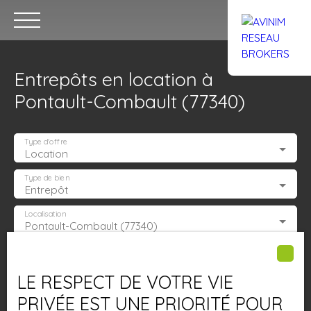
Entrepôts en location à
Pontault-Combault (77340)
Type d'offre
Location
Accueil
Acheter
Louer
Confiez un local
Trouver un Br
Type de bien
Entrepôt
Localisation
Pontault-Combault (77340)
Estimation
Loyer max (€/mois)
LE RESPECT DE VOTRE VIE
Surface min (m²)
PRIVÉE EST UNE PRIORITÉ POUR