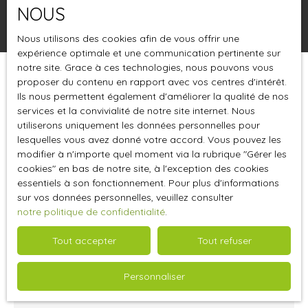
NOUS
Rechercher
Nous utilisons des cookies afin de vous offrir une
expérience optimale et une communication pertinente sur
notre site. Grace à ces technologies, nous pouvons vous
proposer du contenu en rapport avec vos centres d'intérêt.
Trier par
Créer une alerte
Pertinence
Ils nous permettent également d'améliorer la qualité de nos
services et la convivialité de notre site internet. Nous
utiliserons uniquement les données personnelles pour
lesquelles vous avez donné votre accord. Vous pouvez les
modifier à n'importe quel moment via la rubrique ″Gérer les
cookies″ en bas de notre site, à l'exception des cookies
essentiels à son fonctionnement. Pour plus d'informations
sur vos données personnelles, veuillez consulter
notre politique de confidentialité
.
Tout accepter
Tout refuser
5 000
€ /mois HT HC
Personnaliser