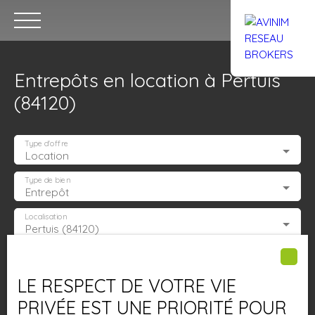
Entrepôts en location à Pertuis
(84120)
Type d'offre
Location
Accueil
Acheter
Louer
Confiez un local
Trouver un Br
Type de bien
Entrepôt
Localisation
Pertuis (84120)
Estimation
Loyer max (€/mois)
LE RESPECT DE VOTRE VIE
Surface min (m²)
PRIVÉE EST UNE PRIORITÉ POUR