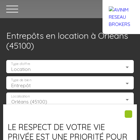
Entrepôts en location à Orléans
(45100)
Type d'offre
Location
Accueil
Acheter
Louer
Confiez un local
Trouver un Br
Type de bien
Entrepôt
Localisation
Orléans (45100)
Estimation
Loyer max (€/mois)
LE RESPECT DE VOTRE VIE
Surface min (m²)
PRIVÉE EST UNE PRIORITÉ POUR