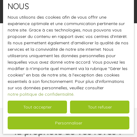
NOUS
Rechercher
Nous utilisons des cookies afin de vous offrir une
expérience optimale et une communication pertinente sur
notre site. Grace à ces technologies, nous pouvons vous
proposer du contenu en rapport avec vos centres d'intérêt.
Trier par
Créer une alerte
Pertinence
Ils nous permettent également d'améliorer la qualité de nos
services et la convivialité de notre site internet. Nous
utiliserons uniquement les données personnelles pour
lesquelles vous avez donné votre accord. Vous pouvez les
modifier à n'importe quel moment via la rubrique ″Gérer les
cookies″ en bas de notre site, à l'exception des cookies
essentiels à son fonctionnement. Pour plus d'informations
Aucun résultat
sur vos données personnelles, veuillez consulter
notre politique de confidentialité
.
Tout accepter
Tout refuser
Vous ne trouvez pas
Personnaliser
la propriété de vos rêves ?