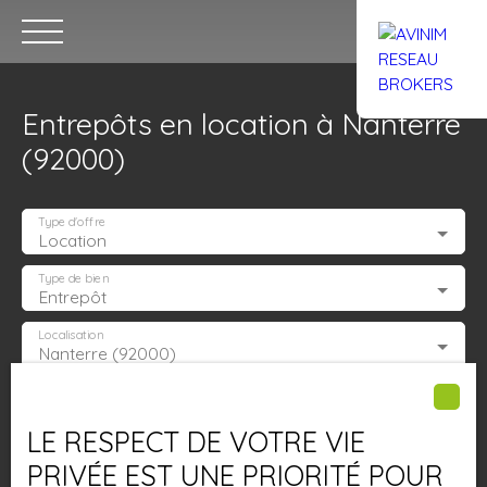
Entrepôts en location à Nanterre
(92000)
Type d'offre
Location
Accueil
Acheter
Louer
Confiez un local
Trouver un Br
Type de bien
Entrepôt
Localisation
Nanterre (92000)
Estimation
Loyer max (€/mois)
LE RESPECT DE VOTRE VIE
Surface min (m²)
PRIVÉE EST UNE PRIORITÉ POUR