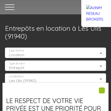
Entrepôts en location à Les Ulis
(91940)
Type d'offre
Location
Accueil
Acheter
Louer
Confiez un local
Trouver un Br
Type de bien
Entrepôt
Localisation
Les Ulis (91940)
Estimation
Loyer max (€/mois)
LE RESPECT DE VOTRE VIE
Surface min (m²)
PRIVÉE EST UNE PRIORITÉ POUR