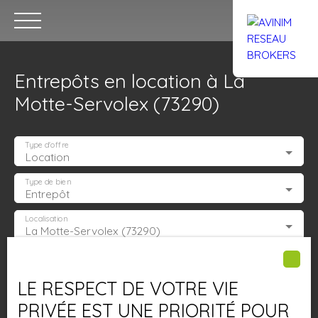
Entrepôts en location à La
Motte-Servolex (73290)
Type d'offre
Location
Accueil
Acheter
Louer
Confiez un local
Trouver un Br
Type de bien
Entrepôt
Localisation
La Motte-Servolex (73290)
Estimation
Loyer max (€/mois)
LE RESPECT DE VOTRE VIE
Surface min (m²)
PRIVÉE EST UNE PRIORITÉ POUR