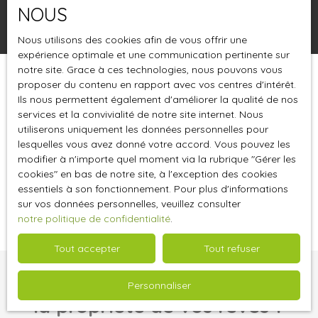
NOUS
Rechercher
Nous utilisons des cookies afin de vous offrir une
expérience optimale et une communication pertinente sur
notre site. Grace à ces technologies, nous pouvons vous
proposer du contenu en rapport avec vos centres d'intérêt.
Trier par
Créer une alerte
Pertinence
Ils nous permettent également d'améliorer la qualité de nos
services et la convivialité de notre site internet. Nous
utiliserons uniquement les données personnelles pour
lesquelles vous avez donné votre accord. Vous pouvez les
modifier à n'importe quel moment via la rubrique ″Gérer les
cookies″ en bas de notre site, à l'exception des cookies
essentiels à son fonctionnement. Pour plus d'informations
Aucun résultat
sur vos données personnelles, veuillez consulter
notre politique de confidentialité
.
Tout accepter
Tout refuser
Vous ne trouvez pas
Personnaliser
la propriété de vos rêves ?