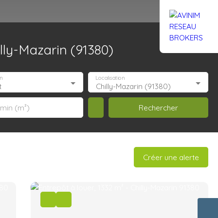
lly-Mazarin (91380)
Rejoignez-nous
Actualités
Nous contacter
n
Localisation
t
Chilly-Mazarin (91380)
Rechercher
 min (m²)
Créer une alerte