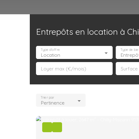
Entrepôts en location à Chi
Accueil
Acheter
Louer
Confiez un local
Trouver un Broker
Type d'offre
Type de bie
Location
Entrepô
Loyer max (€/mois)
Surface
Trier par
Pertinence