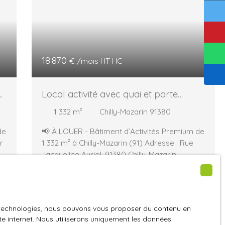
18 870
€ /mois HT HC
Local activité avec quai et porte
sectionnelle
1 332
m²
Chilly-Mazarin 91380
de
📢 À LOUER - Bâtiment d’Activités Premium de
r
1 332 m² à Chilly-Mazarin (91) Adresse : Rue
Jacqueline Auriol, 91380 Chilly-Mazarin
ez
Descriptif du bien Offrez à votre activité un
e
emplacement stratégique en Essonne ! Ce
bâtiment indépendant de 1 332 m² se
t
compose de 1 135 m² d’espace d’activités et
es technologies, nous pouvons vous proposer du contenu en
179 m² de bureaux modernes. Parfait pour les
ite internet. Nous utiliserons uniquement les données
entreprises à la recherche de fonctionnalité,