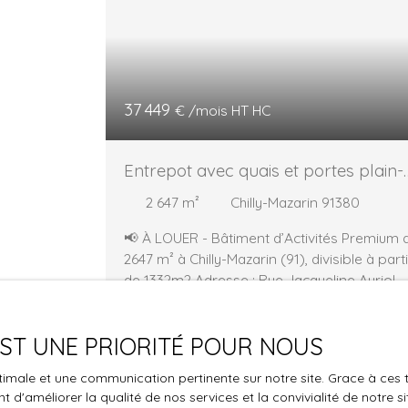
37 449
€ /mois HT HC
Entrepot avec quais et portes plain-
pied
2 647
m²
Chilly-Mazarin 91380
📢 À LOUER - Bâtiment d’Activités Premium 
2647 m² à Chilly-Mazarin (91), divisible à parti
de 1332m2 Adresse : Rue Jacqueline Auriol,
91380 Chilly-Mazarin Descriptif du bien Offr
à votre activité un emplacement stratégiqu
 EST UNE PRIORITÉ POUR NOUS
en Essonne ! Ce bâtiment de 2 647 m² se
compose de 2 253 m² d’espace d’activités e
optimale et une communication pertinente sur notre site. Grace à c
394 m² de bureaux modernes. Parfait pour
 d'améliorer la qualité de nos services et la convivialité de notre s
les entreprises à la recherche de