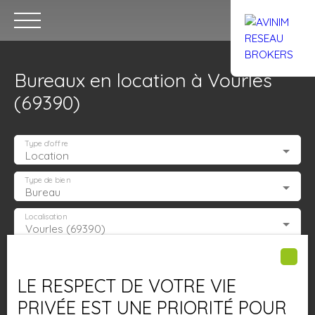
Bureaux en location à Vourles
(69390)
Type d'offre
Location
Accueil
Acheter
Louer
Confiez un local
Trouver un Br
Type de bien
Bureau
Localisation
Vourles (69390)
Estimation
Loyer max (€/mois)
LE RESPECT DE VOTRE VIE
Surface min (m²)
PRIVÉE EST UNE PRIORITÉ POUR