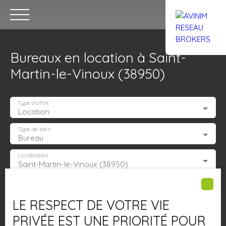
Bureaux en location à Saint-
Martin-le-Vinoux (38950)
Type d'offre
Location
Accueil
Acheter
Louer
Confiez un local
Trouver un Br
Type de bien
Bureau
Localisation
Saint-Martin-le-Vinoux (38950)
Estimation
Loyer max (€/mois)
LE RESPECT DE VOTRE VIE
Surface min (m²)
PRIVÉE EST UNE PRIORITÉ POUR