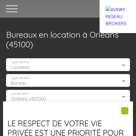
Bureaux en location à Orléans
(45100)
Type d'offre
Location
Accueil
Acheter
Louer
Confiez un local
Trouver un Br
Type de bien
Bureau
Localisation
Orléans (45100)
Estimation
Loyer max (€/mois)
LE RESPECT DE VOTRE VIE
Surface min (m²)
PRIVÉE EST UNE PRIORITÉ POUR