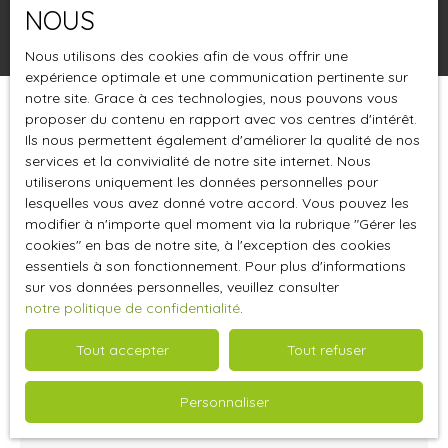
NOUS
Rechercher
Nous utilisons des cookies afin de vous offrir une
expérience optimale et une communication pertinente sur
notre site. Grace à ces technologies, nous pouvons vous
proposer du contenu en rapport avec vos centres d'intérêt.
Trier par
Créer une alerte
Pertinence
Ils nous permettent également d'améliorer la qualité de nos
services et la convivialité de notre site internet. Nous
utiliserons uniquement les données personnelles pour
lesquelles vous avez donné votre accord. Vous pouvez les
modifier à n'importe quel moment via la rubrique ″Gérer les
cookies″ en bas de notre site, à l'exception des cookies
essentiels à son fonctionnement. Pour plus d'informations
sur vos données personnelles, veuillez consulter
notre politique de confidentialité
.
Tout accepter
Tout refuser
180
€ /mois HT HC
Personnaliser