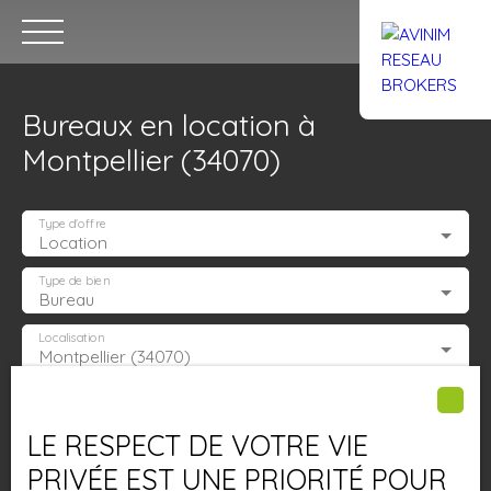
Bureaux en location à
Montpellier (34070)
Type d'offre
Location
Accueil
Acheter
Louer
Confiez un local
Trouver un Br
Type de bien
Bureau
Localisation
Montpellier (34070)
Estimation
Loyer max (€/mois)
LE RESPECT DE VOTRE VIE
Surface min (m²)
PRIVÉE EST UNE PRIORITÉ POUR