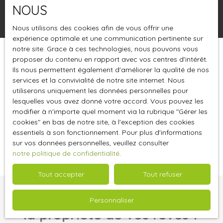
NOUS
Rechercher
Nous utilisons des cookies afin de vous offrir une
expérience optimale et une communication pertinente sur
notre site. Grace à ces technologies, nous pouvons vous
proposer du contenu en rapport avec vos centres d'intérêt.
Trier par
Créer une alerte
Pertinence
Ils nous permettent également d'améliorer la qualité de nos
services et la convivialité de notre site internet. Nous
utiliserons uniquement les données personnelles pour
lesquelles vous avez donné votre accord. Vous pouvez les
modifier à n'importe quel moment via la rubrique ″Gérer les
cookies″ en bas de notre site, à l'exception des cookies
essentiels à son fonctionnement. Pour plus d'informations
Aucun résultat
sur vos données personnelles, veuillez consulter
notre politique de confidentialité
.
Tout accepter
Tout refuser
Vous ne trouvez pas
Personnaliser
la propriété de vos rêves ?