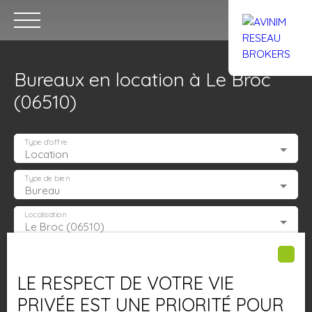
Bureaux en location à Le Broc
(06510)
Type d'offre
Location
Accueil
Acheter
Louer
Confiez un local
Trouver un Br
Type de bien
Bureau
Localisation
Le Broc (06510)
Estimation
Loyer max (€/mois)
LE RESPECT DE VOTRE VIE
Surface min (m²)
PRIVÉE EST UNE PRIORITÉ POUR